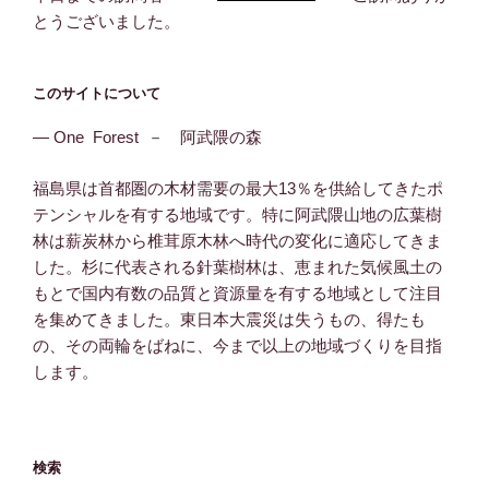
とうございました。
このサイトについて
― One Forest － 阿武隈の森
福島県は首都圏の木材需要の最大13％を供給してきたポ
テンシャルを有する地域です。特に阿武隈山地の広葉樹
林は薪炭林から椎茸原木林へ時代の変化に適応してきま
した。杉に代表される針葉樹林は、恵まれた気候風土の
もとで国内有数の品質と資源量を有する地域として注目
を集めてきました。東日本大震災は失うもの、得たも
の、その両輪をばねに、今まで以上の地域づくりを目指
します。
検索