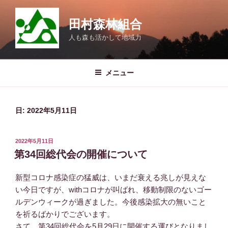
コ
ン
田村森林組合
テ
人も森も活かして地域力
ン
ツ
へ
メニュー
ス
キ
ッ
日:
2022年5月11日
プ
投
2022年5月11日
稿
第34回総代会の開催について
日:
新型コロナ感染症の猛威は、いまだ衰える兆しが見えな
い今日ですが、withコロナが叫ばれ、移動制限のないゴー
ルデンウィークが過ぎました。今後感染拡大の無いこと
を祈るばかりでございます。
さて、第34回総代会を5月29日に開催する運びとなりまし