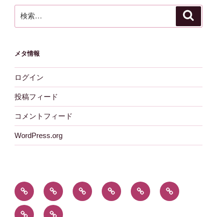
検
検
索
索:
メタ情報
ログイン
投稿フィード
コメントフィード
WordPress.org
新
あ
組
特
木
採
着
ぶ
合
殊
材
用
お
外
情
く
の
伐
を
情