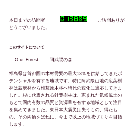
本日までの訪問者
ご訪問ありが
とうございました。
このサイトについて
― One Forest － 阿武隈の森
福島県は首都圏の木材需要の最大13％を供給してきたポ
テンシャルを有する地域です。特に阿武隈山地の広葉樹
林は薪炭林から椎茸原木林へ時代の変化に適応してきま
した。杉に代表される針葉樹林は、恵まれた気候風土の
もとで国内有数の品質と資源量を有する地域として注目
を集めてきました。東日本大震災は失うもの、得たも
の、その両輪をばねに、今まで以上の地域づくりを目指
します。