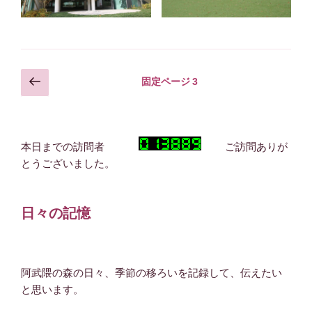
投
前
固定ページ
3
の
稿
ペ
の
ー
ペ
ジ
本日までの訪問者
ご訪問ありが
ー
とうございました。
ジ
送
日々の記憶
り
阿武隈の森の日々、季節の移ろいを記録して、伝えたい
と思います。