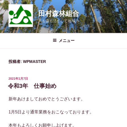
コ
ン
田村森林組合
テ
人も森も活かして地域力
ン
ツ
へ
メニュー
ス
キ
ッ
投稿者:
WPMASTER
プ
投
2021年1月7日
稿
令和3年 仕事始め
日:
新年あけましておめでとうございます。
1月5日より通常業務をおこなっております。
本年もよろしくお願申し上げます。