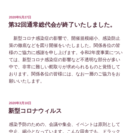
投
2020年5月27日
稿
第32回通常総代会が終了いたしました。
日:
新型コロナ感染症の影響で、開催規模縮小、感染防止
策の徹底などを図り開催をいたしました。関係各位の皆
様のご協力に感謝を申し上げます。令和2年度事業につい
ては、新型コロナ感染症の影響など不透明な部分が多い
中で、非常に難しい舵取りが求められるものと覚悟して
おります。関係各位の皆様には、なお一層のご協力をお
願いいたします。
投
2020年3月10日
稿
新型コロナウィルス
日:
感染予防のための、会議や集会、イベントは原則として
中止、縮小となっています。こんな田舎でも、ドラック