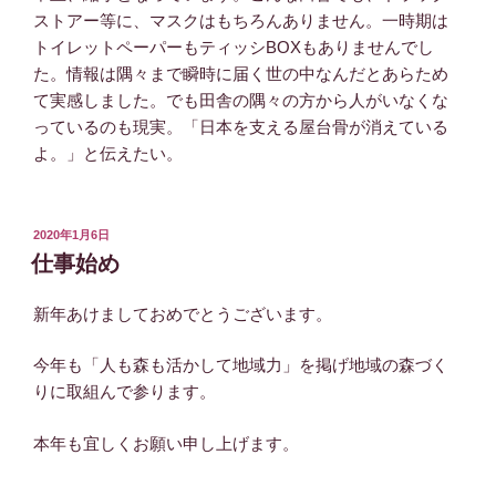
ストアー等に、マスクはもちろんありません。一時期は
トイレットペーパーもティッシBOXもありませんでし
た。情報は隅々まで瞬時に届く世の中なんだとあらため
て実感しました。でも田舎の隅々の方から人がいなくな
っているのも現実。「日本を支える屋台骨が消えている
よ。」と伝えたい。
投
2020年1月6日
稿
仕事始め
日:
新年あけましておめでとうございます。
今年も「人も森も活かして地域力」を掲げ地域の森づく
りに取組んで参ります。
本年も宜しくお願い申し上げます。