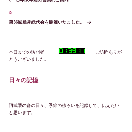
ナ
投
ビ
稿
次
次
ゲ
の
第36回通常総代会を開催いたました。
投
ー
稿
シ
ョ
本日までの訪問者
ご訪問ありが
ン
とうございました。
日々の記憶
阿武隈の森の日々、季節の移ろいを記録して、伝えたい
と思います。