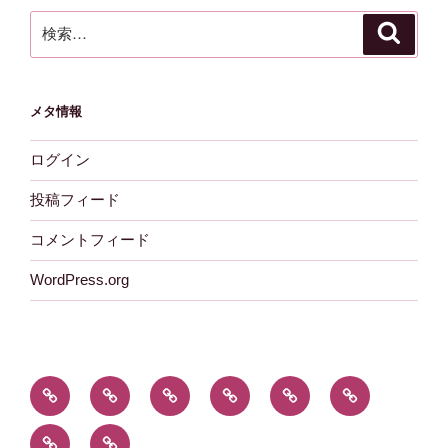
検
検
索
索:
メタ情報
ログイン
投稿フィード
コメントフィード
WordPress.org
新
あ
組
特
木
採
着
ぶ
合
殊
材
用
お
外
情
く
の
伐
を
情