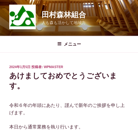
コ
ン
田村森林組合
テ
人も森も活かして地域力
ン
ツ
へ
メニュー
ス
キ
ッ
投
2024年1月5日
投稿者:
WPMASTER
プ
稿
あけましておめでとうございま
日:
す。
令和６年の年頭にあたり、謹んで新年のご挨拶を申し上
げます。
本日から通常業務を執り行います。