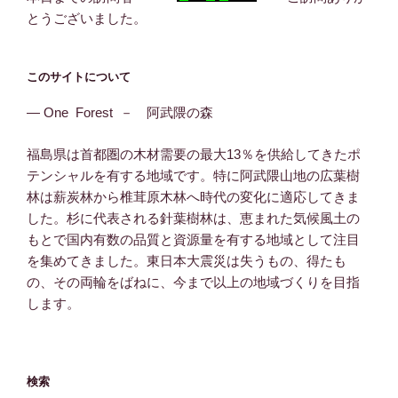
とうございました。
このサイトについて
― One Forest － 阿武隈の森
福島県は首都圏の木材需要の最大13％を供給してきたポ
テンシャルを有する地域です。特に阿武隈山地の広葉樹
林は薪炭林から椎茸原木林へ時代の変化に適応してきま
した。杉に代表される針葉樹林は、恵まれた気候風土の
もとで国内有数の品質と資源量を有する地域として注目
を集めてきました。東日本大震災は失うもの、得たも
の、その両輪をばねに、今まで以上の地域づくりを目指
します。
検索