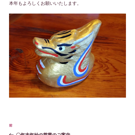
本年もよろしくお願いいたします。
投
前
前
稿
の
〇年末年始の営業のご案内