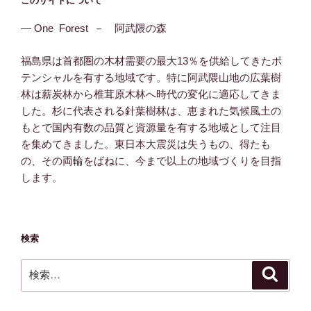
このサイトについて
― One Forest － 阿武隈の森
福島県は首都圏の木材需要の最大13％を供給してきたポ
テンシャルを有する地域です。特に阿武隈山地の広葉樹
林は薪炭林から椎茸原木林へ時代の変化に適応してきま
した。杉に代表される針葉樹林は、恵まれた気候風土の
もとで国内有数の品質と資源量を有する地域として注目
を集めてきました。東日本大震災は失うもの、得たも
の、その両輪をばねに、今まで以上の地域づくりを目指
します。
検索
検
検
索
索: