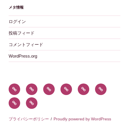
メタ情報
ログイン
投稿フィード
コメントフィード
WordPress.org
新
あ
組
特
木
採
着
ぶ
合
殊
材
用
お
外
情
く
の
伐
を
情
問
部
報
ま
概
採
使
報
合
リ
～
の
要
事
う
プライバシーポリシー
Proudly powered by WordPress
せ
ン
日々
森
と
業
（木