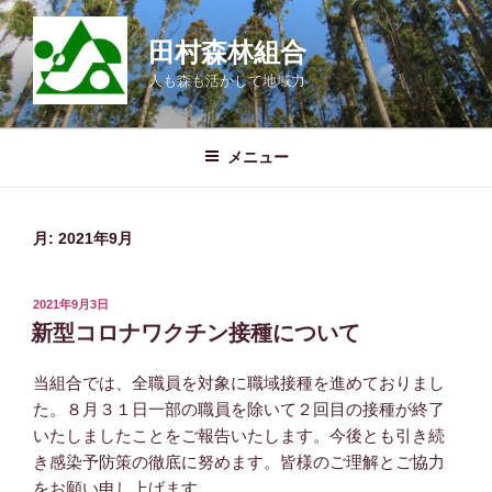
コ
ン
田村森林組合
テ
人も森も活かして地域力
ン
ツ
へ
メニュー
ス
キ
ッ
月:
2021年9月
プ
投
2021年9月3日
稿
新型コロナワクチン接種について
日:
当組合では、全職員を対象に職域接種を進めておりまし
た。８月３１日一部の職員を除いて２回目の接種が終了
いたしましたことをご報告いたします。今後とも引き続
き感染予防策の徹底に努めます。皆様のご理解とご協力
をお願い申し上げます。