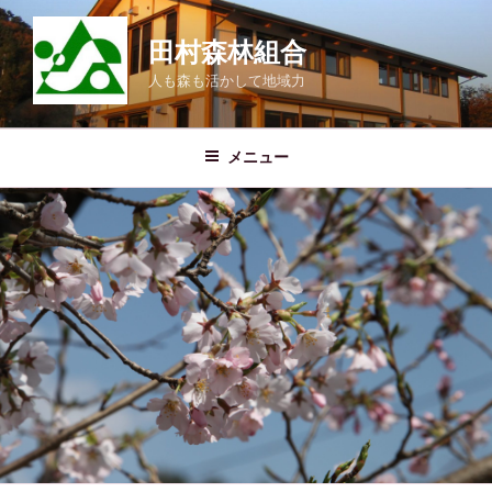
コ
ン
田村森林組合
テ
人も森も活かして地域力
ン
ツ
へ
メニュー
ス
キ
ッ
プ