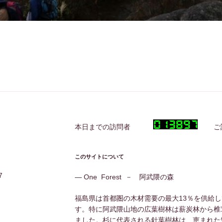
本日までの訪問者
ご訪問
このサイトについて
7
― One Forest － 阿武隈の森
福島県は首都圏の木材需要の最大13％を供給
す。特に阿武隈山地の広葉樹林は薪炭林から椎
ました。杉に代表される針葉樹林は、恵まれた