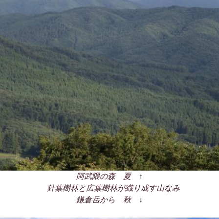
阿武隈の森 夏 ↑
針葉樹林と広葉樹林が織り成す山なみ
鎌倉岳から 秋 ↓