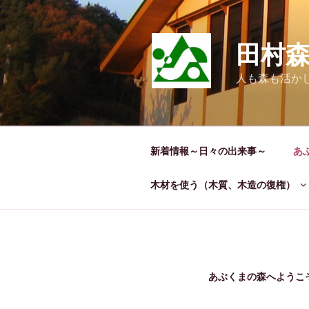
コ
ン
テ
田村
ン
ツ
人も森も活か
へ
ス
キ
ッ
新着情報～日々の出来事～
あ
プ
木材を使う（木質、木造の復権）
あぶくまの森へようこ