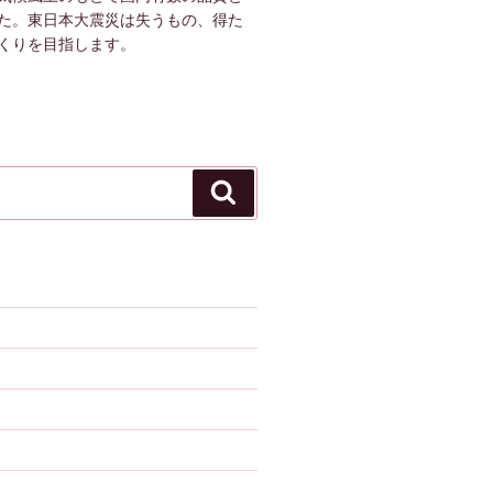
た。東日本大震災は失うもの、得た
くりを目指します。
検
索