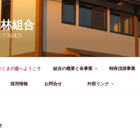
森林組合
して地域力
ぶくまの森へようこそ
組合の概要と各事業
特殊伐採事業
採用情報
お問合せ
外部リンク
そ